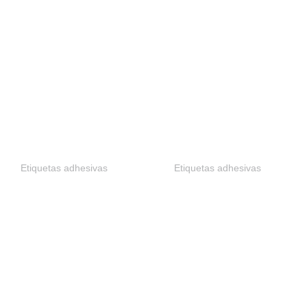
Etiquetas adhesivas
Etiquetas adhesivas
Etiquetas adhesivas
Etiquetas adhesivas
para cerveza
para quesos
$
30.00
$
34.00