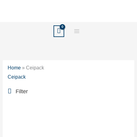
Ir
al
contenido
Home
»
Ceipack
Ceipack
Filter