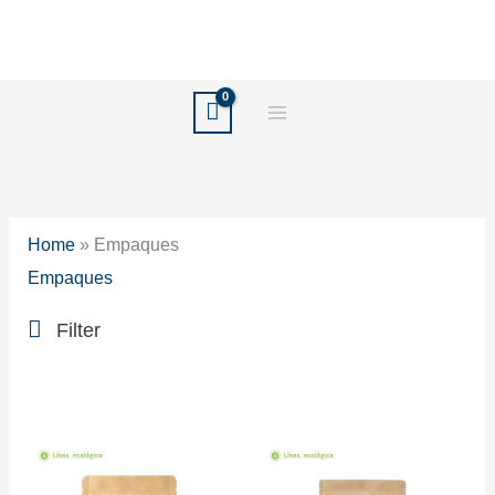
Ir
al
contenido
Home
»
Empaques
Empaques
Filter